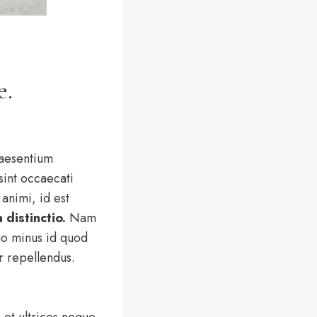
e.
raesentium
sint occaecati
 animi, id est
 distinctio.
Nam
uo minus id quod
r repellendus.
 et ultrices neque