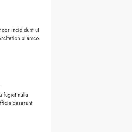
por incididunt ut
rcitation ullamco
.
 fugiat nulla
fficia deserunt