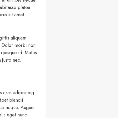
bitasse platea
urus sit amet
ittis aliquam
 Dolor morbi non
 quisque id. Mattis
 justo nec.
us cras adipiscing
tpat blandit
ugue neque. Augue
elis eget nunc