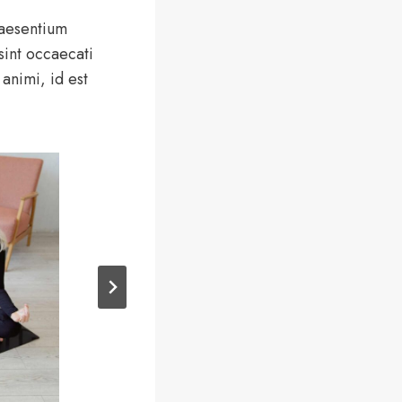
raesentium
sint occaecati
 animi, id est