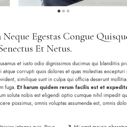
 Neque Egestas Congue Quisqu
 Senectus Et Netus.
usamus et iusto odio dignissimos ducimus qui blanditiis p
i atque corrupti quos dolores et quas molestias excepturi 
ident, similique sunt in culpa qui officia deserunt mollitia
um fuga.
Et harum quidem rerum facilis est et expedita
um soluta nobis est eligendi optio cumque nihil impedit q
cere possimus, omnis voluptas assumenda est, omnis dolo
ricies integer quis. Risus
3.
Mi eget mauris pharetra