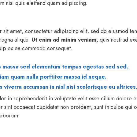
 nisi quis eleifend quam adipiscing.
 sit amet, consectetur adipiscing elit, sed do eiusmod tem
magna aliqua.
Ut enim ad minim veniam,
quis nostrud exe
liquip ex ea commodo consequat.
pis massa sed elementum tempus egestas sed sed.
iam quam nulla porttitor massa id neque.
 viverra accumsan in nisl nisi scelerisque eu ultrices
lor in reprehenderit in voluptate velit esse cillum dolore eu
r sint occaecat cupidatat non proident, sunt in culpa qui o
 laborum.