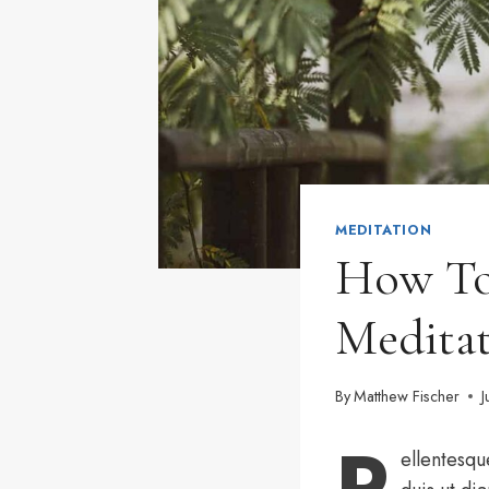
MEDITATION
How To
Meditat
By
Matthew Fischer
J
P
ellentesqu