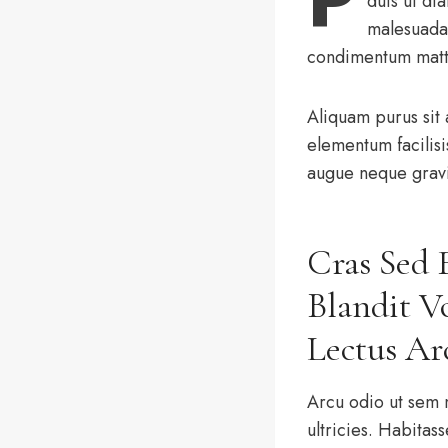
duis ut di
malesuada 
condimentum matti
Aliquam purus sit
elementum facilisi
augue neque gravid
Cras Sed 
Blandit V
Lectus Ar
Arcu odio ut sem n
ultricies. Habitas