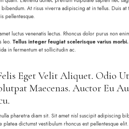
am quam. Eleifend donec pretium vulputate sapien nec sagi
bibendum. At risus viverra adipiscing at in tellus. Duis at t
s pellentesque.
 amet luctus venenatis lectus. Rhoncus dolor purus non eni
s leo.
Tellus integer feugiat scelerisque varius morbi.
a in fermentum et sollicitudin ac.
Felis Eget Velit Aliquet. Odio U
olutpat Maecenas. Auctor Eu A
cu.
ulla pharetra diam sit. Sit amet nisl suscipit adipiscing b
se platea dictumst vestibulum rhoncus est pellentesque eli