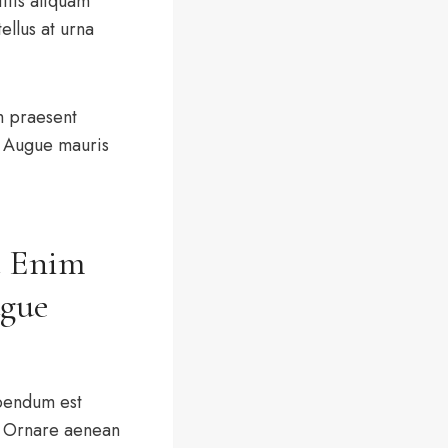
ttis aliquam
ellus at urna
m praesent
Augue mauris
t Enim
ugue
ibendum est
t. Ornare aenean