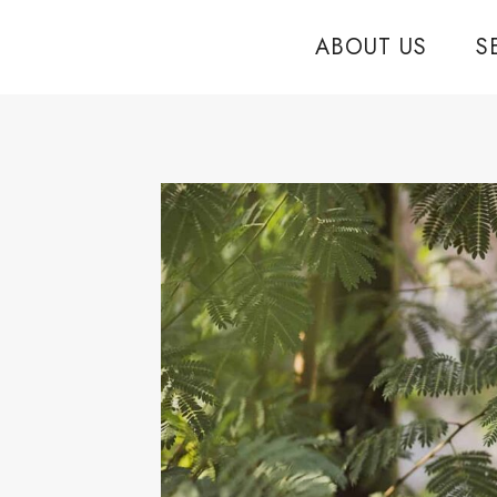
Skip
ABOUT US
S
to
content