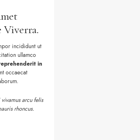
Amet
 Viverra.
por incididunt ut
itation ullamco
 reprehenderit in
nt occaecat
laborum.
 vivamus arcu felis
mauris rhoncus.