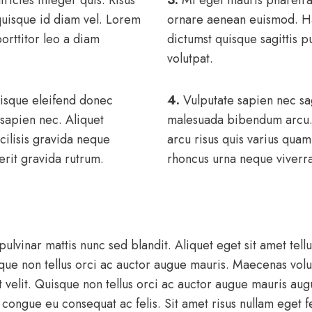
quisque id diam vel. Lorem
ornare aenean euismod. Ha
porttitor leo a diam
dictumst quisque sagittis p
volutpat.
risque eleifend donec
4.
Vulputate sapien nec sag
 sapien nec. Aliquet
malesuada bibendum arcu.
ilisis gravida neque
arcu risus quis varius quam
rerit gravida rutrum.
rhoncus urna neque viverra
pulvinar mattis nunc sed blandit. Aliquet eget sit amet tell
que non tellus orci ac auctor augue mauris. Maecenas volu
t velit. Quisque non tellus orci ac auctor augue mauris a
e congue eu consequat ac felis. Sit amet risus nullam eget f