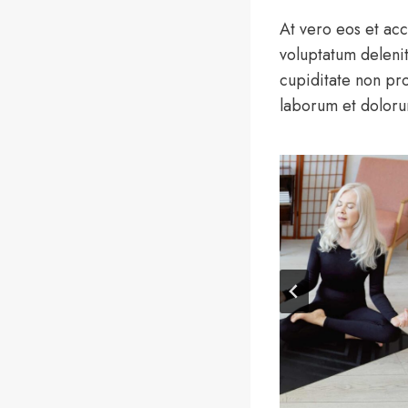
At vero eos et acc
voluptatum delenit
cupiditate non prov
laborum et doloru